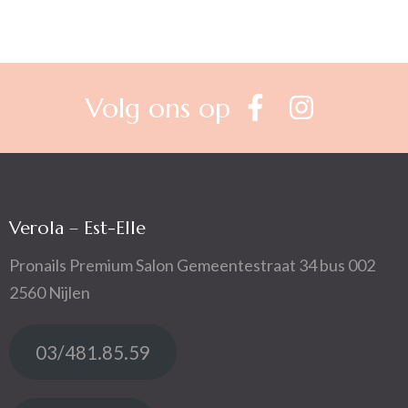
Volg ons op
Verola – Est-Elle
Pronails Premium Salon Gemeentestraat 34 bus 002
2560 Nijlen
03/481.85.59