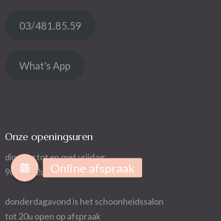
03/481.85.59
What's App
Onze openingsuren
dinsdag tot en met vrijdag:
9u00 - 12u00 ~ 13u00 - 18u00
donderdagavond is het schoonheidssalon
tot 20u open op afspraak