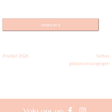
Schrijf je hier in
Berichtnavigatie
Prijslijst 2026
Sothys
gelaatsverzorgingen
Volg ons op