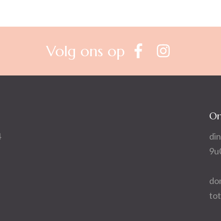
Volg ons op
On
4
din
9u
do
to