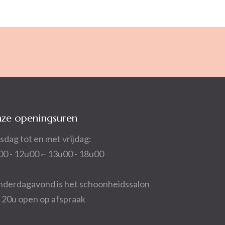
ze openingsuren
sdag tot en met vrijdag:
00 - 12u00 ~ 13u00 - 18u00
nderdagavond is het schoonheidssalon
t 20u open op afspraak