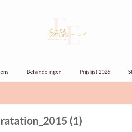
Parfumerie
parfumerie en schoonheidssalon
Verola &
 ons
Behandelingen
Prijslijst 2026
S
Schoonheidssalon
Est-Elle
ratation_2015 (1)