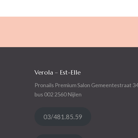
Verola – Est-Elle
Pronails Premium Salon Gemeentestraat 3
bus 002 2560 Nijlen
03/481.85.59