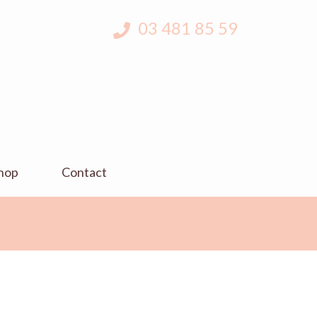
03 481 85 59
hop
Contact