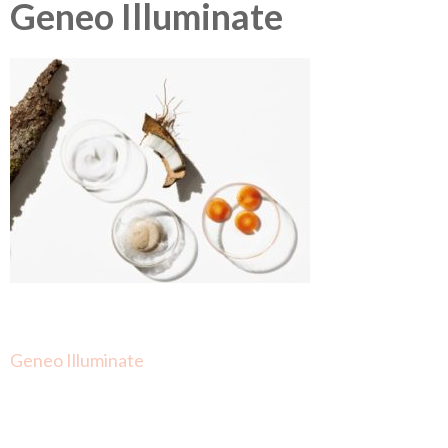
Geneo Illuminate
Berichtnavigatie
Geneo Illuminate