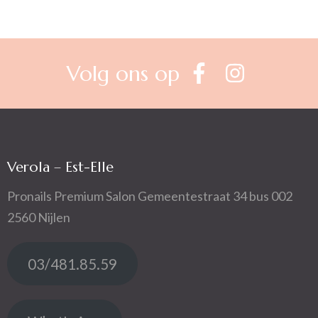
Volg ons op
Verola – Est-Elle
Pronails Premium Salon Gemeentestraat 34 bus 002
2560 Nijlen
03/481.85.59