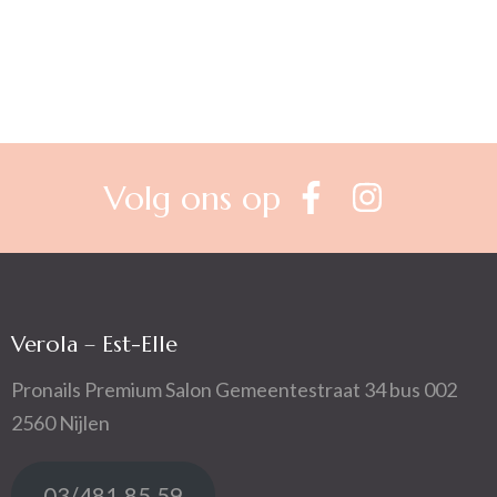
Volg ons op
Verola – Est-Elle
Pronails Premium Salon Gemeentestraat 34 bus 002
2560 Nijlen
03/481.85.59