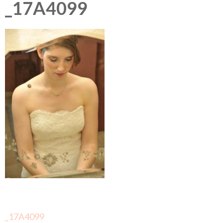
_17A4099
Berichtnavigatie
_17A4099