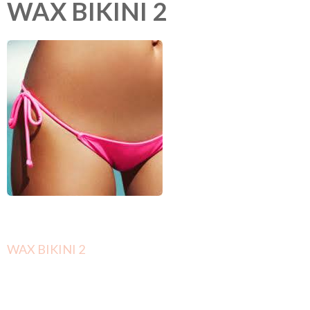
WAX BIKINI 2
Berichtnavigatie
WAX BIKINI 2