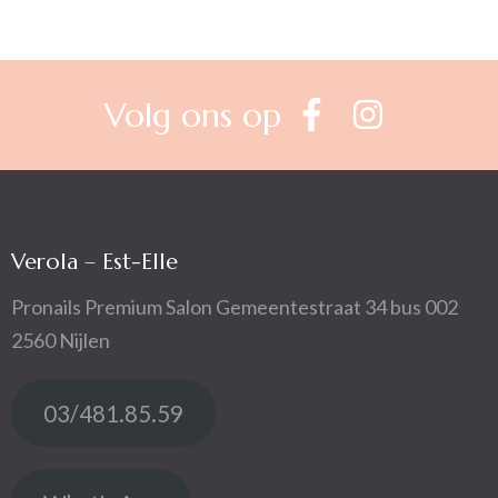
Volg ons op
Verola – Est-Elle
Pronails Premium Salon Gemeentestraat 34 bus 002
2560 Nijlen
03/481.85.59