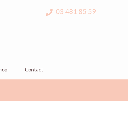
03 481 85 59
hop
Contact