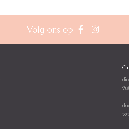
Volg ons op
On
4
din
9u
do
to