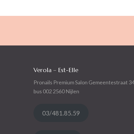
Verola – Est-Elle
Pronails Premium Salon Gemeentestraat 3
bus 002 2560 Nijlen
03/481.85.59