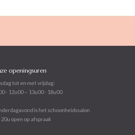
ze openingsuren
sdag tot en met vrijdag:
00 - 12u00 ~ 13u00 - 18u00
nderdagavond is het schoonheidssalon
t 20u open op afspraak