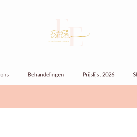
Parfumerie
parfumerie en schoonheidssalon
Verola &
 ons
Behandelingen
Prijslijst 2026
S
Schoonheidssalon
Est-Elle