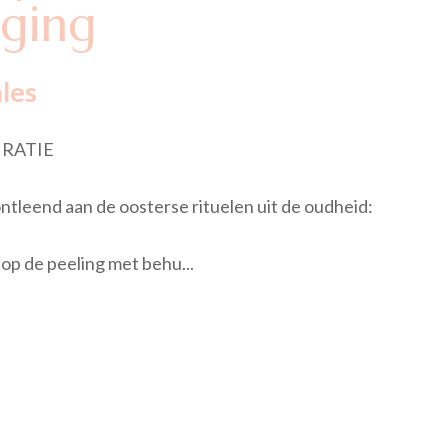
rging
les
IRATIE
leend aan de oosterse rituelen uit de oudheid:
op de peeling met behu...