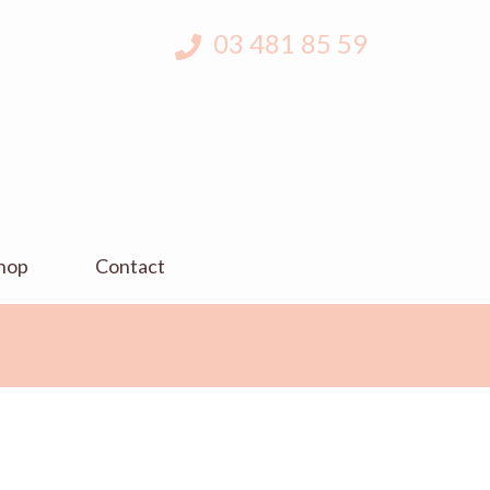
03 481 85 59
hop
Contact