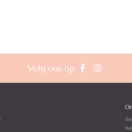
Volg ons op
On
4
din
9u