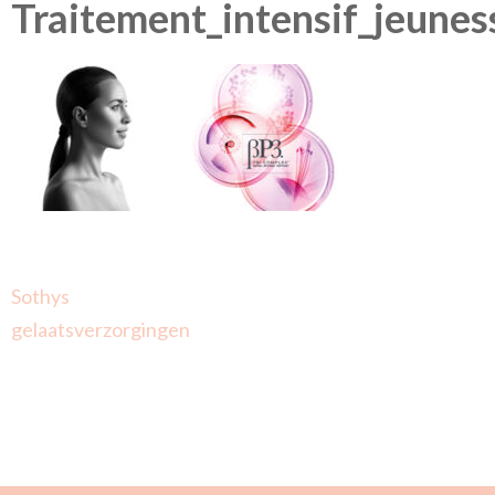
Traitement_intensif_jeunes
Berichtnavigatie
Sothys
gelaatsverzorgingen