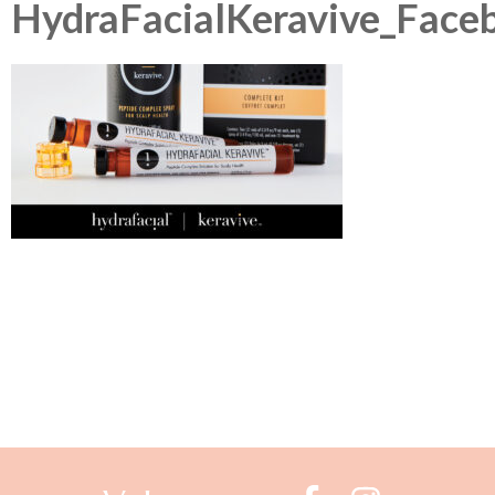
HydraFacialKeravive_Face
Berichtnavigatie