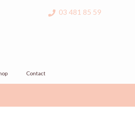
03 481 85 59
hop
Contact