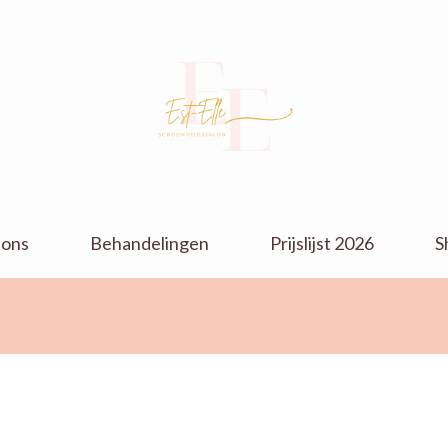
Parfumerie
parfumerie en schoonheidssalon
Verola &
 ons
Behandelingen
Prijslijst 2026
S
Schoonheidssalon
Est-Elle