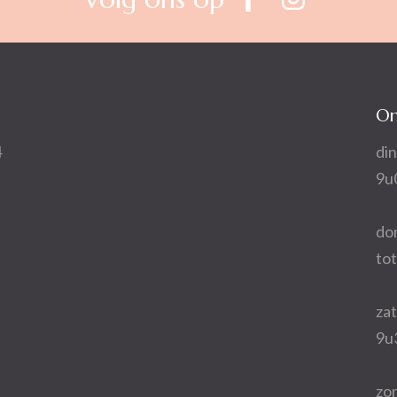
On
4
din
9u
do
to
za
9u
zo