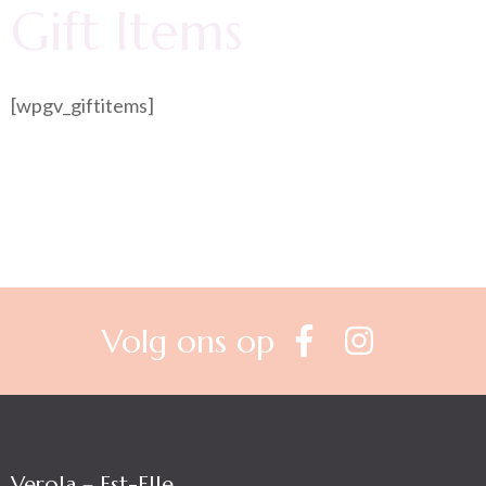
Gift Items
[wpgv_giftitems]
Volg ons op
Verola – Est-Elle