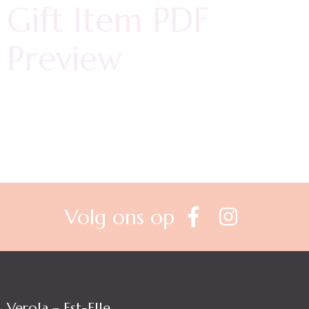
Gift Item PDF
Preview
Volg ons op
Verola – Est-Elle