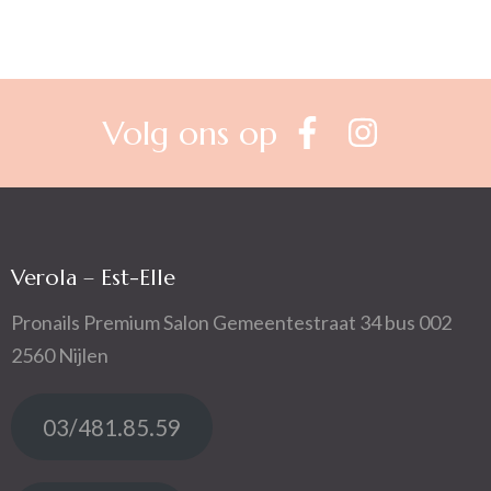
Volg ons op
Verola – Est-Elle
Pronails Premium Salon Gemeentestraat 34 bus 002
2560 Nijlen
03/481.85.59